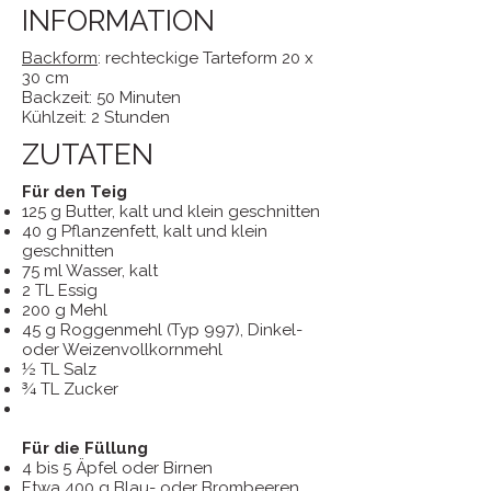
INFORMATION
Backform
: rechteckige Tarteform 20 x
30 cm
Backzeit: 50 Minuten
Kühlzeit: 2 Stunden
ZUTATEN
Für den Teig
125 g Butter, kalt und klein geschnitten
40 g Pflanzenfett, kalt und klein
geschnitten
75 ml Wasser, kalt
2 TL Essig
200 g Mehl
45 g Roggenmehl (Typ 997), Dinkel-
oder Weizenvollkornmehl
½ TL Salz
¾ TL Zucker
Für die Füllung
4 bis 5 Äpfel oder Birnen
Etwa 400 g Blau- oder Brombeeren