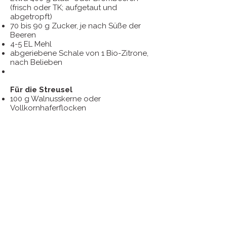
(frisch oder TK; aufgetaut und
abgetropft)
70 bis 90 g Zucker, je nach Süße der
Beeren
4-5 EL Mehl
abgeriebene Schale von 1 Bio-Zitrone,
nach Belieben
Für die Streusel
100 g Walnusskerne oder
Vollkornhaferflocken
150 g Butter, kalt
75 g Mehl
55 g Roggenmehl (Typ 997 – am
besten das gleiche Mehl wie im Teig)
80 g Zucker
½ TL gemahlener Zimt
eine Prise Salz