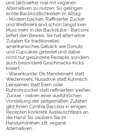
und laktosefrei, mal mit veganen
Alternativen zu nutzen. So gelingen
echte Backköstlichkeiten im Alltag
- Modern backen: Raffinierter Zucker
und Weißmehl sind schon längst kein
Muss mehr in der Backstube - Barcomi
liefert den Beweis. Sie hat alternative
Zutaten für traditionelles
amerikanisches Gebäck wie Donuts
und Cupcakes getestet und dabei
nicht nur gesündere Rezepte, sondern
auch besondere Geschmacks-Kicks
kreiert.
- Warenkunde: Ob Mandelmehl statt
Weizenmehl, Nussdrink statt Kuhmilch,
Leinsamen statt Eiern oder
Rohrohrzucker statt raffiniertem weißen
Zucker - neben einer ausführlichen
Vorstellung der zeitgemäßen Zutaten
gibt Ihnen Cynthia Barcomi in einigen
Rezepten konkrete Austauschtipps an
die Hand. So zaubern Sie im
Handumdrehen z.B. vegane
Alternativen.