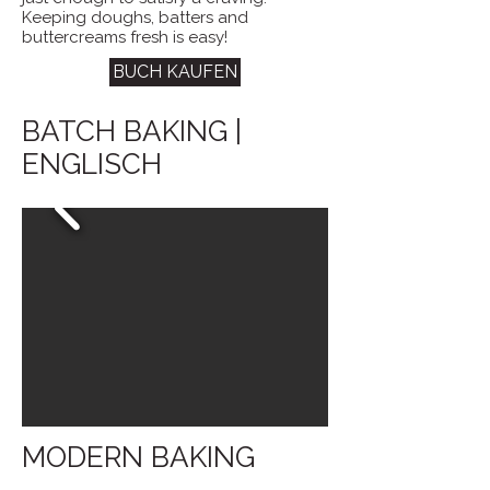
Keeping doughs, batters and
buttercreams fresh is easy!
BUCH KAUFEN
BATCH BAKING |
ENGLISCH
MODERN BAKING